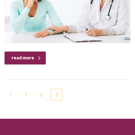
read more
1
2
3