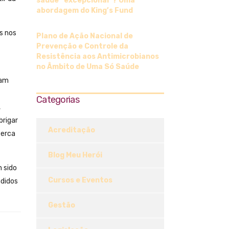
saúde “excepcional”? Uma
abordagem do King’s Fund
s nos
Plano de Ação Nacional de
Prevenção e Controle da
Resistência aos Antimicrobianos
no Âmbito de Uma Só Saúde
jam
Categorias
,
brigar
Acreditação
cerca
Blog Meu Herói
m sido
Cursos e Eventos
ndidos
Gestão