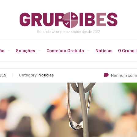
ção
Soluções
Conteúdo Gratuito
Notícias
O Grupo 
IBES
Category:
Notícias
Nenhum come