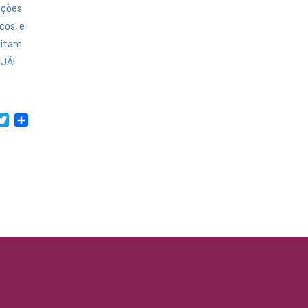
ações
cos, e
litam
 JÁ!
acebook
Twitter
Share