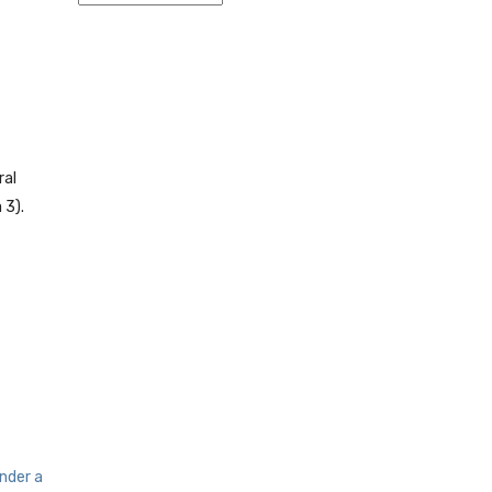
ral
 3).
nder a