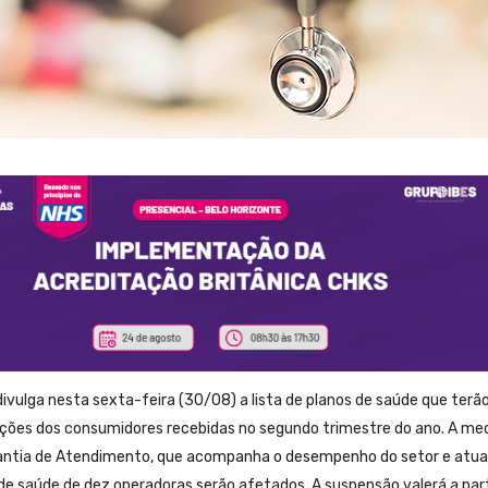
vulga nesta sexta-feira (30/08) a lista de planos de saúde que terão
ões dos consumidores recebidas no segundo trimestre do ano. A med
antia de Atendimento, que acompanha o desempenho do setor e atua
s de saúde de dez operadoras serão afetados. A suspensão valerá a part